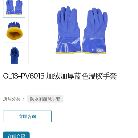
热门产品
G13-PUG1315 紧急分离护指PU手套
SP-CN-21G-WH 礼仪手套
GL13-PV601B 加绒加厚蓝色浸胶手套
所属分类 ：
防水耐酸碱手套
立即咨询
SC-PT-13G-BU-PD1-T 鱼鳞点纹系列手
套
详细介绍