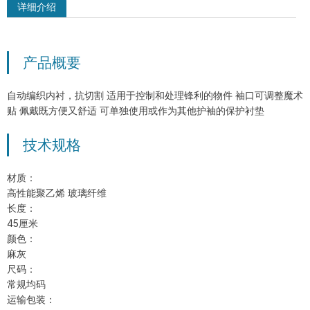
详细介绍
产品概要
MSM-MH-GY-PD2 双面PVC点塑防滑
手套
自动编织内衬，抗切割 适用于控制和处理锋利的物件 袖口可调整魔术
贴 佩戴既方便又舒适 可单独使用或作为其他护袖的保护衬垫
技术规格
材质：
高性能聚乙烯 玻璃纤维
长度：
45厘米
颜色：
麻灰
尺码：
常规均码
运输包装：