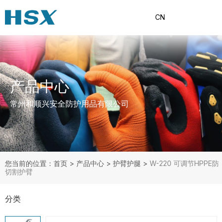
CN
产品中心
常州和顺兴安全防护用品有限公司
您当前的位置：首页
>
产品中心
>
护臂护腿
>
W-220 可调节HPPE防
切割护臂
分类
产品分类