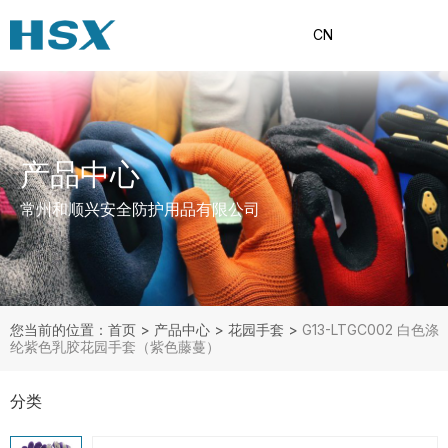
CN
产品中心
常州和顺兴安全防护用品有限公司
您当前的位置：首页
>
产品中心
>
花园手套
>
G13-LTGC002 白色涤
纶紫色乳胶花园手套（紫色藤蔓）
分类
产品分类