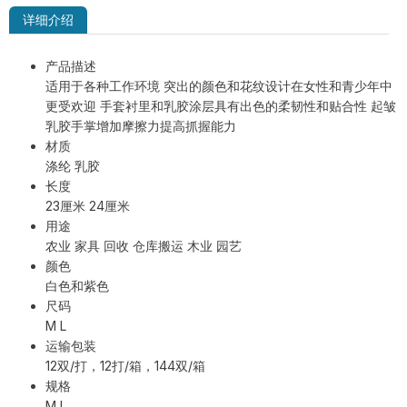
详细介绍
产品描述
适用于各种工作环境 突出的颜色和花纹设计在女性和青少年中
MSM-MH-GY-PD2 双面PVC点塑防滑
更受欢迎 手套衬里和乳胶涂层具有出色的柔韧性和贴合性 起皱
手套
乳胶手掌增加摩擦力提高抓握能力
材质
涤纶 乳胶
长度
23厘米 24厘米
用途
农业 家具 回收 仓库搬运 木业 园艺
颜色
白色和紫色
尺码
M L
运输包装
12双/打，12打/箱，144双/箱
规格
M L