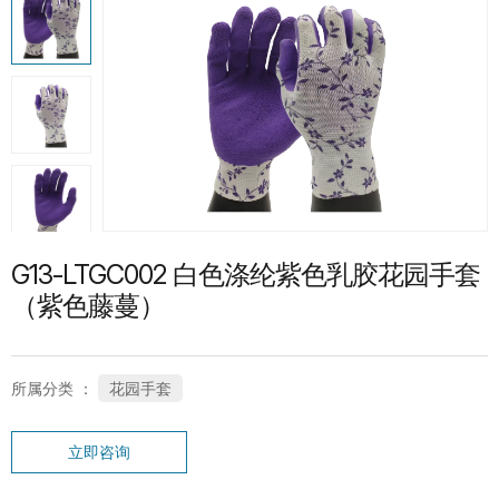
热门产品
G13-PUG1315 紧急分离护指PU手套
SP-CN-21G-WH 礼仪手套
G13-LTGC002 白色涤纶紫色乳胶花园手套
（紫色藤蔓）
所属分类 ：
花园手套
SC-PT-13G-BU-PD1-T 鱼鳞点纹系列手
立即咨询
套