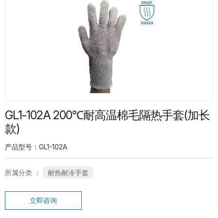
热门产品
G13-PUG1315 紧急分离护指PU手套
GL1-102A 200℃耐高温棉毛隔热手套(加长
SP-CN-21G-WH 礼仪手套
款)
产品型号：GL1-102A
所属分类 ：
耐热耐冷手套
SC-PT-13G-BU-PD1-T 鱼鳞点纹系列手
立即咨询
套