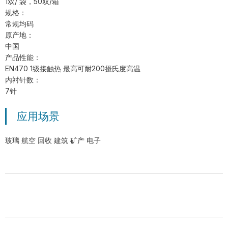
1双/ 袋，50双/箱
规格：
常规均码
原产地：
中国
产品性能：
EN470 1级接触热 最高可耐200摄氏度高温
内衬针数：
7针
应用场景
玻璃 航空 回收 建筑 矿产 电子