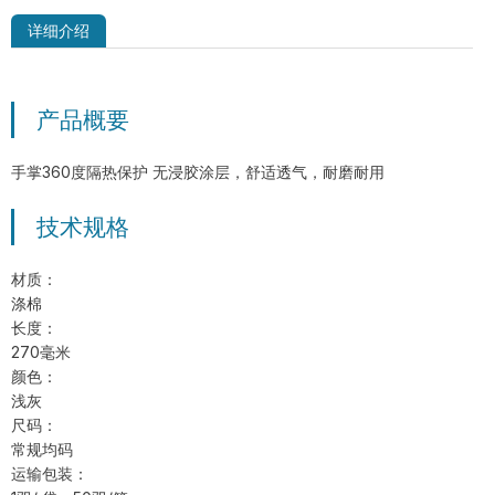
详细介绍
产品概要
MSM-MH-GY-PD2 双面PVC点塑防滑
手套
手掌360度隔热保护 无浸胶涂层，舒适透气，耐磨耐用
技术规格
材质：
涤棉
长度：
270毫米
颜色：
浅灰
尺码：
常规均码
运输包装：