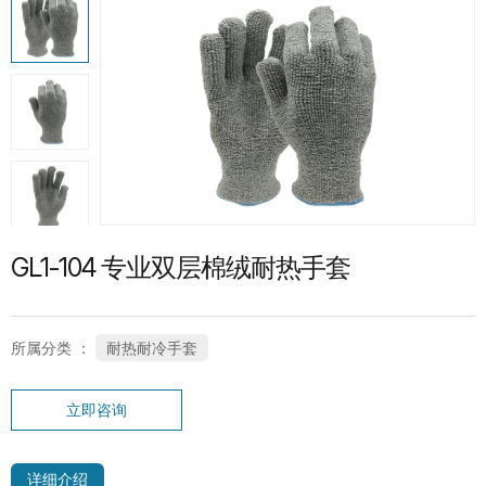
热门产品
G13-PUG1315 紧急分离护指PU手套
SP-CN-21G-WH 礼仪手套
GL1-104 专业双层棉绒耐热手套
所属分类 ：
耐热耐冷手套
立即咨询
SC-PT-13G-BU-PD1-T 鱼鳞点纹系列手
套
详细介绍