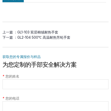
MSM-MH-GY-PD2 双面PVC点塑防滑
上一篇 ：
GL1-103 双层棉绒耐热手套
手套
下一篇 ：
GL2-104 500℃ 高温耐热芳纶手套
获取您的专属报价与样品
为您定制的手部安全解决方案
*
您的姓名
*
您的电话