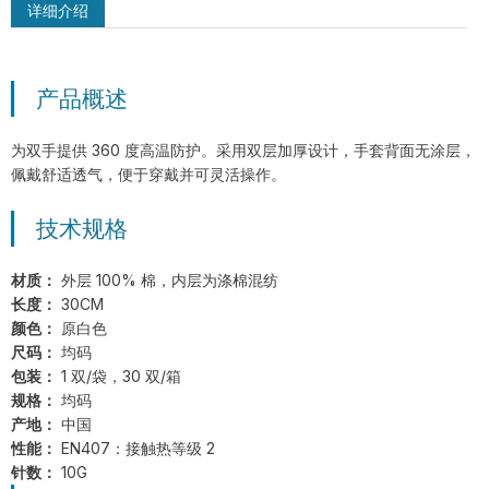
详细介绍
产品概述
MSM-MH-GY-PD2 双面PVC点塑防滑
手套
为双手提供 360 度高温防护。采用双层加厚设计，手套背面无涂层，
佩戴舒适透气，便于穿戴并可灵活操作。
技术规格
材质：
外层 100% 棉，内层为涤棉混纺
长度：
30CM
颜色：
原白色
尺码：
均码
包装：
1 双/袋，30 双/箱
规格：
均码
产地：
中国
性能：
EN407：接触热等级 2
针数：
10G