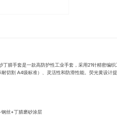
磨砂丁腈手套是一款高防护性工业手套，采用21针精密编
标耐切割 A4级标准）、灵活性和防滑性能。荧光黄设计
+钢丝+丁腈磨砂涂层