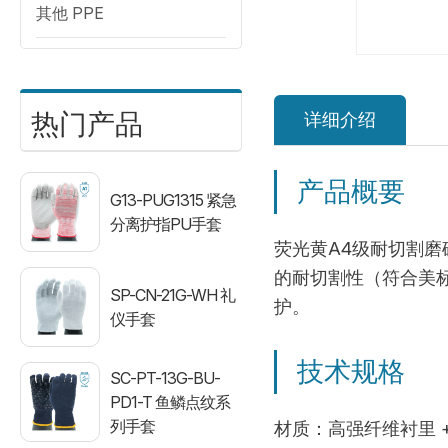
其他 PPE
热门产品
详细介绍
产品概要
G13-PUG1315 紧急
分离护指PU手套
荧光黄A4级耐切割
的耐切割性（符合美
SP-CN-21G-WH 礼
护。
仪手套
技术规格
SC-PT-13G-BU-
PD1-T 鱼鳞点纹系
列手套
材质：高强纤维衬里 