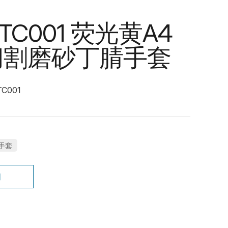
NTC001 荧光黄A4
切割磨砂丁腈手套
C001
手套
询