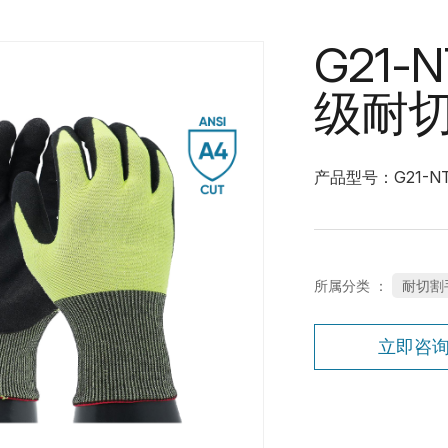
G21-
级耐
产品型号：G21-NT
所属分类 ：
耐切割
立即咨