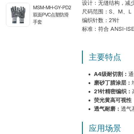
设计：无缝结构，减
MSM-MH-GY-PD2
尺码范围：S、M、L
双面PVC点塑防滑
编织针数：21针
手套
标准：符合 ANSI-I
主要特点
A4级耐切割：
通
磨砂丁腈涂层：
21针精密编织：
荧光黄高可视性
透气耐磨：
透气
应用场景