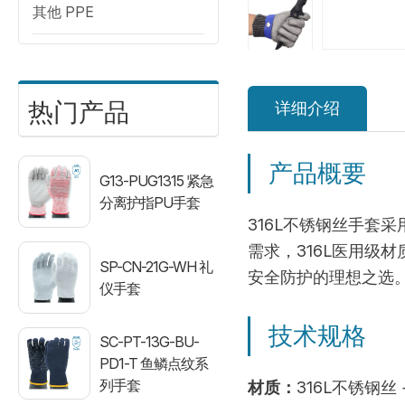
其他 PPE
热门产品
详细介绍
产品概要
G13-PUG1315 紧急
分离护指PU手套
316L不锈钢丝手套
需求，316L医用
SP-CN-21G-WH 礼
安全防护的理想之选
仪手套
技术规格
SC-PT-13G-BU-
PD1-T 鱼鳞点纹系
列手套
材质：
316L不锈钢丝