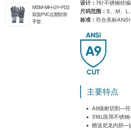
设计：
7针不锈钢丝编
MSM-MH-GY-PD2
尺码范围：
S、M、L
双面PVC点塑防滑
标准：
符合美标ANSI-
手套
主要特点
A9级耐切割—符
316L医用不
赠送尼龙内胆—