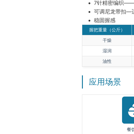
7针精密编织—
可调尼龙带扣—
稳固握感
握把重量（公斤）
干燥
湿润
油性
应用场景
餐