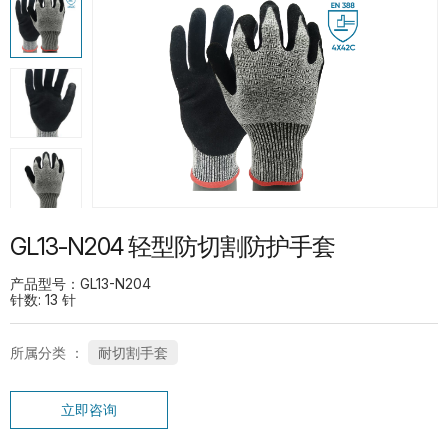
热门产品
G13-PUG1315 紧急分离护指PU手套
SP-CN-21G-WH 礼仪手套
GL13-N204 轻型防切割防护手套
产品型号：GL13-N204
针数: 13 针
所属分类 ：
耐切割手套
SC-PT-13G-BU-PD1-T 鱼鳞点纹系列手
立即咨询
套