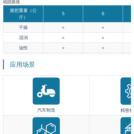
稳固握感
握把重量（公
5
6
斤）
干燥
⭐️
⭐️
湿润
⭐️
⭐️
油性
⭐️
⭐️
应用场景
汽车制造
精密机