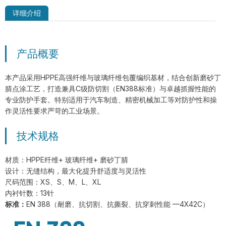
详细介绍
产品概要
MSM-MH-GY-PD2 双面PVC点塑防滑
手套
本产品采用HPPE高强纤维与玻璃纤维包覆编织基材，结合创新磨砂丁
腈点涂工艺，打造兼具C级防切割（EN388标准）与卓越抓握性能的
专业防护手套。特别适用于汽车制造、精密机械加工等对防护性和操
作灵活性要求严苛的工业场景。
技术规格
材质：HPPE纤维+ 玻璃纤维+ 磨砂丁腈
设计：无缝结构，最大化提升舒适度与灵活性
尺码范围：XS、S、M、L、XL
内衬针数：13针
标准
：
EN 388（耐磨、抗切割、抗撕裂、抗穿刺性能 —4X42C）