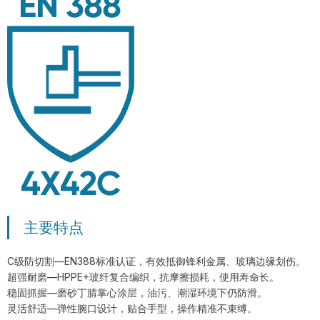
主要特点
C级防切割—EN388标准认证，有效抵御锋利金属、玻璃边缘划伤。
超强耐磨—HPPE+玻纤复合编织，抗摩擦损耗，使用寿命长。
稳固抓握—磨砂丁腈掌心涂层，油污、潮湿环境下仍防滑。
灵活舒适—弹性腕口设计，贴合手型，操作精准不束缚。