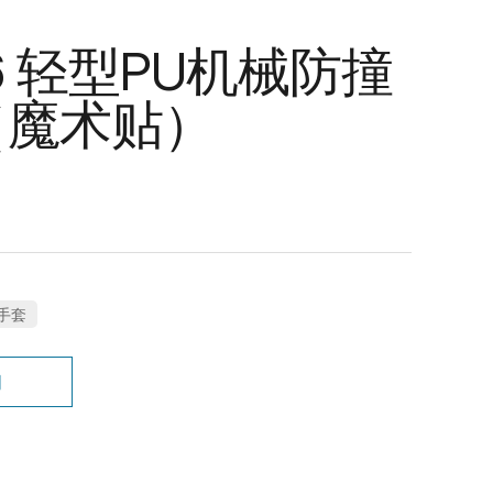
06 轻型PU机械防撞
（魔术贴）
手套
询