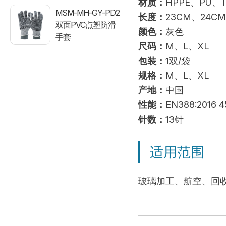
材质：
HPPE、PU、T
MSM-MH-GY-PD2
长度：
23CM、24C
双面PVC点塑防滑
颜色：
灰色
手套
尺码：
M、L、XL
包装：
1双/袋
规格：
M、L、XL
产地：
中国
性能：
EN388:2016 
针数：
13针
适用范围
玻璃加工、航空、回