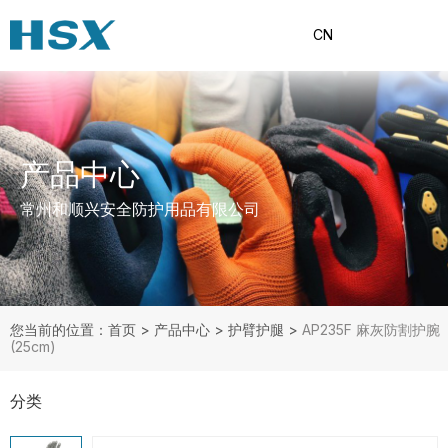
CN
产品中心
常州和顺兴安全防护用品有限公司
您当前的位置：首页
>
产品中心
>
护臂护腿
>
AP235F 麻灰防割护腕
(25cm)
分类
产品分类