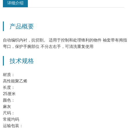
详细介绍
产品概要
MSM-MH-GY-PD2 双面PVC点塑防滑
手套
自动编织内衬，抗切割。 适用于控制和处理锋利的物件 袖套带有拇指
弯口，保护手腕部位 不分左右手，可清洗重复使用
技术规格
材质：
高性能聚乙烯
长度：
25厘米
颜色：
麻灰
尺码：
常规均码
运输包装：