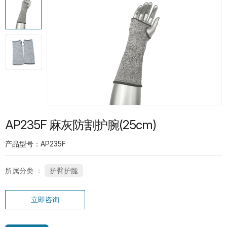
热门产品
G13-PUG1315 紧急分离护指PU手套
SP-CN-21G-WH 礼仪手套
AP235F 麻灰防割护腕(25cm)
产品型号：AP235F
所属分类 ：
护臂护腿
SC-PT-13G-BU-PD1-T 鱼鳞点纹系列手
立即咨询
套