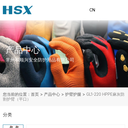
CN
产品中心
常州和顺兴安全防护用品有限公司
您当前的位置：首页
>
产品中心
>
护臂护腿
>
GL1-220 HPPE麻灰防
割护臂（平口）
分类
产品分类