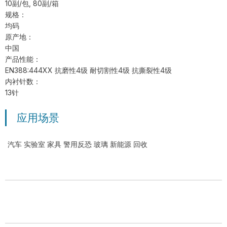
10副/包, 80副/箱
规格：
均码
原产地：
中国
产品性能：
EN388:444XX 抗磨性4级 耐切割性4级 抗撕裂性4级
内衬针数：
13针
应用场景
汽车 实验室 家具 警用反恐 玻璃 新能源 回收