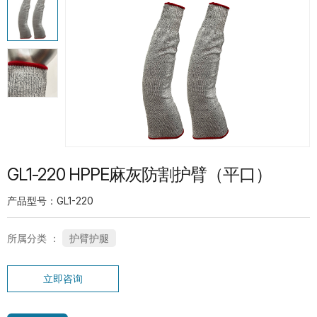
热门产品
G13-PUG1315 紧急分离护指PU手套
SP-CN-21G-WH 礼仪手套
GL1-220 HPPE麻灰防割护臂（平口）
产品型号：GL1-220
所属分类 ：
护臂护腿
SC-PT-13G-BU-PD1-T 鱼鳞点纹系列手
立即咨询
套