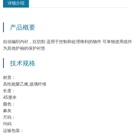
详细介绍
产品概要
MSM-MH-GY-PD2 双面PVC点塑防滑
手套
自动编织内衬，抗切割 适用于控制和处理锋利的物件 可单独使用或作
为其他护袖的保护衬垫
技术规格
材质：
高性能聚乙烯,玻璃纤维
长度：
45厘米
颜色：
麻灰
尺码：
均码
运输包装：