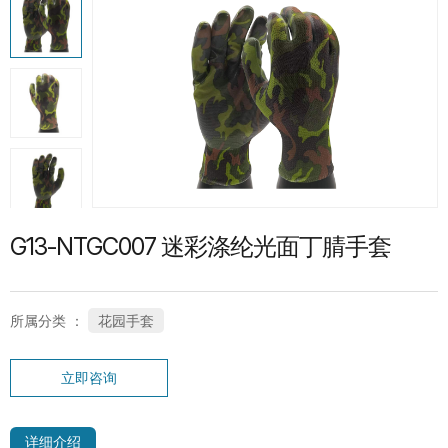
热门产品
G13-PUG1315 紧急分离护指PU手套
SP-CN-21G-WH 礼仪手套
G13-NTGC007 迷彩涤纶光面丁腈手套
所属分类 ：
花园手套
立即咨询
SC-PT-13G-BU-PD1-T 鱼鳞点纹系列手
套
详细介绍