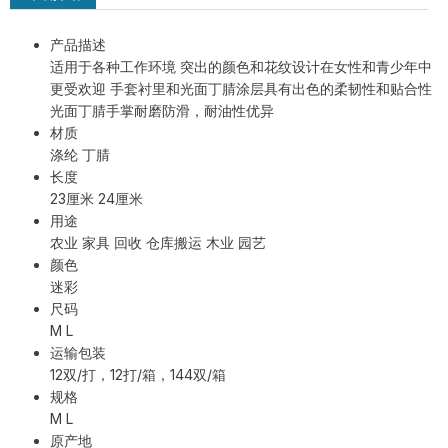
产品描述
适用于各种工作环境 突出的颜色和花纹设计在女性和青少年中
更受欢迎 手套衬里和光面丁腈涂层具有出色的柔韧性和贴合性
光面丁腈手掌耐磨防滑，耐油性优异
MSM-MH-GY-PD2 双面PVC点塑防滑
材质
手套
涤纶 丁腈
长度
23厘米 24厘米
用途
农业 家具 回收 仓库搬运 木业 园艺
颜色
迷彩
尺码
M L
运输包装
12双/打，12打/箱，144双/箱
规格
M L
原产地