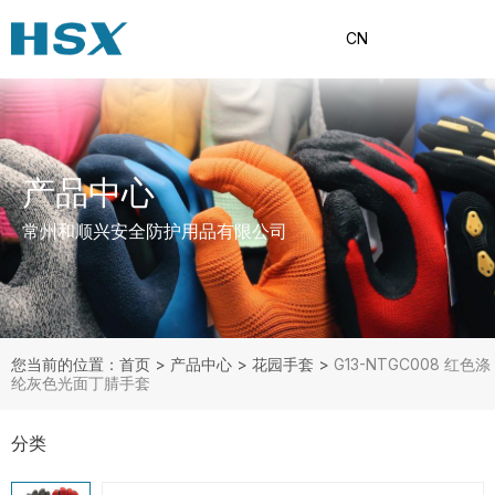
CN
产品中心
常州和顺兴安全防护用品有限公司
您当前的位置：首页
>
产品中心
>
花园手套
>
G13-NTGC008 红色涤
纶灰色光面丁腈手套
分类
产品分类