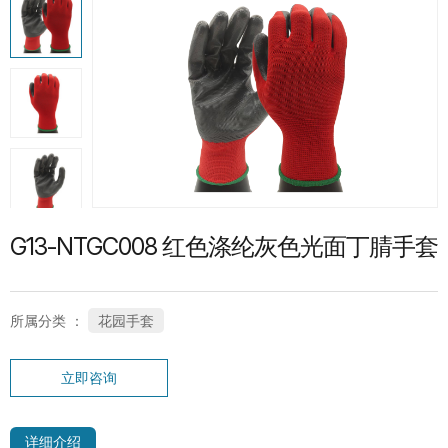
热门产品
G13-PUG1315 紧急分离护指PU手套
SP-CN-21G-WH 礼仪手套
G13-NTGC008 红色涤纶灰色光面丁腈手套
所属分类 ：
花园手套
立即咨询
SC-PT-13G-BU-PD1-T 鱼鳞点纹系列手
套
详细介绍