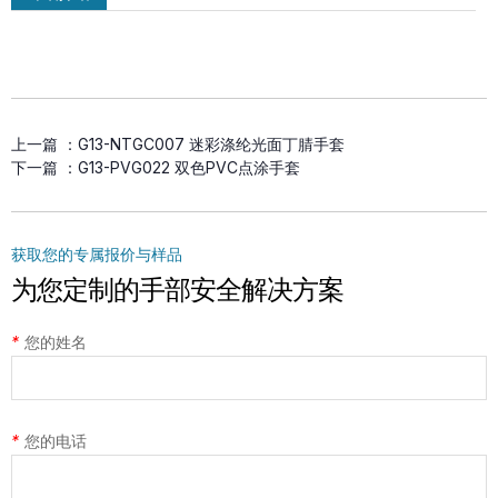
MSM-MH-GY-PD2 双面PVC点塑防滑
上一篇 ：
G13-NTGC007 迷彩涤纶光面丁腈手套
手套
下一篇 ：
G13-PVG022 双色PVC点涂手套
获取您的专属报价与样品
为您定制的手部安全解决方案
*
您的姓名
*
您的电话