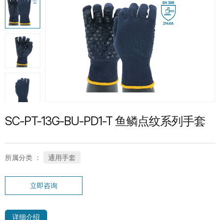
热门产品
G13-PUG1315 紧急分离护指PU手套
SP-CN-21G-WH 礼仪手套
SC-PT-13G-BU-PD1-T 鱼鳞点纹系列手套
所属分类 ：
通用手套
立即咨询
SC-PT-13G-BU-PD1-T 鱼鳞点纹系列手
套
详细介绍